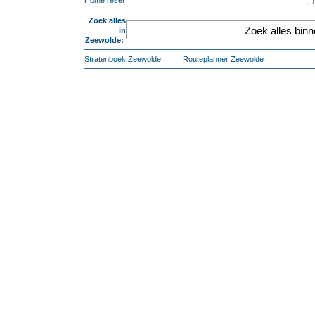
Home reset
Zoek alles
in
Zeewolde:
Stratenboek Zeewolde
Routeplanner Zeewolde