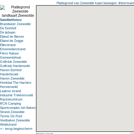
Plattegrond van Zeewolde kaart bewegen: linkermuisto
Satellietfotos:
Brandweer Zeewolde
De Eemhof
De ijsbaan
Eiland de Biezen
Eiland de Zegge
Ellerstrand
Erkemederstrand
Flevo Natuur
Gemeentehuis
Golfclub Zeewolde
Golfclub Harderwold
Haven Eemhof
Harderbroek
Haven Zeewolde
Honkbal The Harriers
Horsterwold
Laakse strand
Industrie Trekkersveld
Racketcentrum
RCN Camping
Sportcomplex het Baken
Strand Zeewolde
Tennis De Punt
Voetbalver.Zeewolde
Woldstrand
<-- terug beginscherm