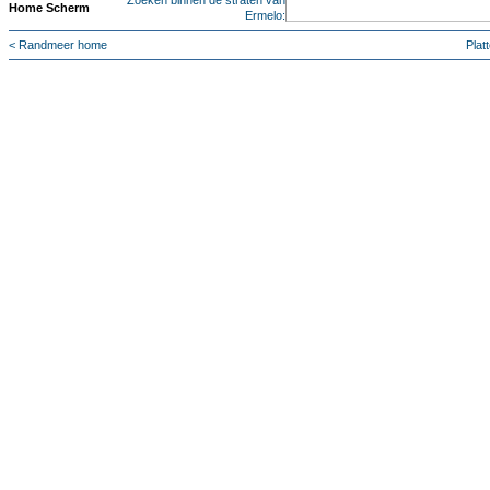
Zoeken binnen de straten van
Home Scherm
Ermelo:
< Randmeer home
Plat